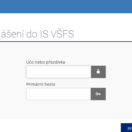
lášení do IS VŠFS
Učo nebo přezdívka
Primární heslo
Př