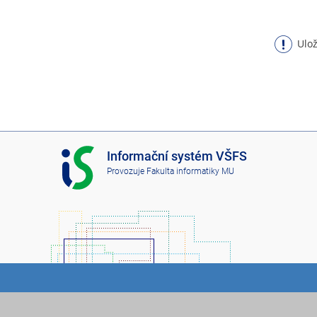
Ulož
I
Informační systém VŠFS
S
Provozuje
Fakulta informatiky MU
V
Š
F
S