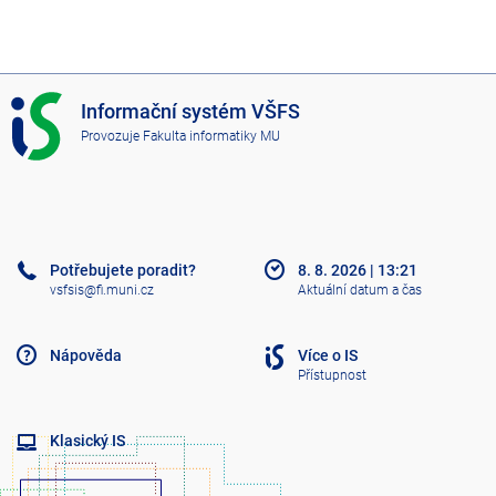
I
Informační systém VŠFS
S
Provozuje
Fakulta informatiky MU
V
Š
F
S
Potřebujete poradit?
8. 8. 2026
|
13:21
vsfsis@fi.muni.cz
Aktuální datum a čas
Nápověda
Více o IS
Přístupnost
Klasický IS