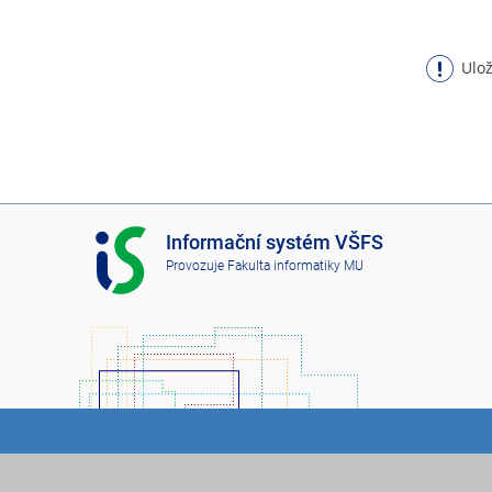
Ulož
I
Informační systém VŠFS
S
Provozuje
Fakulta informatiky MU
V
Š
F
S