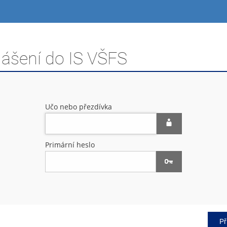
lášení do IS VŠFS
Učo nebo přezdívka
Primární heslo
Př