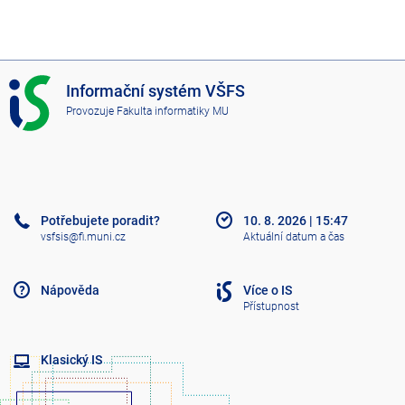
I
Informační systém VŠFS
S
Provozuje
Fakulta informatiky MU
V
Š
F
S
Potřebujete poradit?
10. 8. 2026
|
15:47
vsfsis@fi.muni.cz
Aktuální datum a čas
Nápověda
Více o IS
Přístupnost
Klasický IS