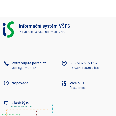
I
Informační systém VŠFS
S
Provozuje
Fakulta informatiky MU
V
Š
F
S
Potřebujete poradit?
8. 8. 2026
|
21:32
vsfsis@fi.muni.cz
Aktuální datum a čas
Nápověda
Více o IS
Přístupnost
Klasický IS