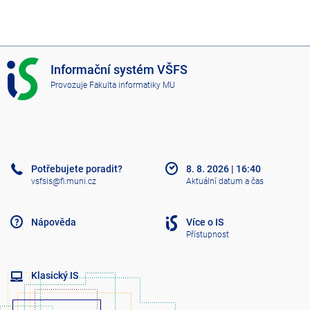
I
Informační systém VŠFS
S
Provozuje
Fakulta informatiky MU
V
Š
F
S
Potřebujete poradit?
8. 8. 2026
|
16:40
vsfsis@fi.muni.cz
Aktuální datum a čas
Nápověda
Více o IS
Přístupnost
Klasický IS