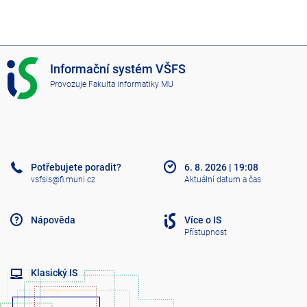
I
Informační systém VŠFS
S
Provozuje
Fakulta informatiky MU
V
Š
F
S
Potřebujete poradit?
6. 8. 2026
|
19:08
vsfsis@fi.muni.cz
Aktuální datum a čas
Nápověda
Více o IS
Přístupnost
Klasický IS