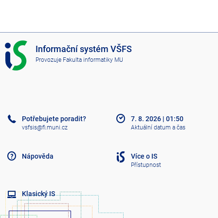
I
Informační systém VŠFS
S
Provozuje
Fakulta informatiky MU
V
Š
F
S
Potřebujete poradit?
7. 8. 2026
|
01:50
vsfsis@fi.muni.cz
Aktuální datum a čas
Nápověda
Více o IS
Přístupnost
Klasický IS