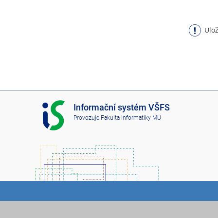
Ulož
I
Informační systém VŠFS
S
Provozuje
Fakulta informatiky MU
V
Š
F
S