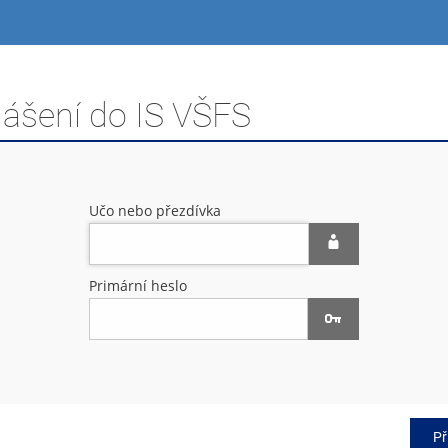
lášení do IS VŠFS
Učo nebo přezdívka
Primární heslo
Př