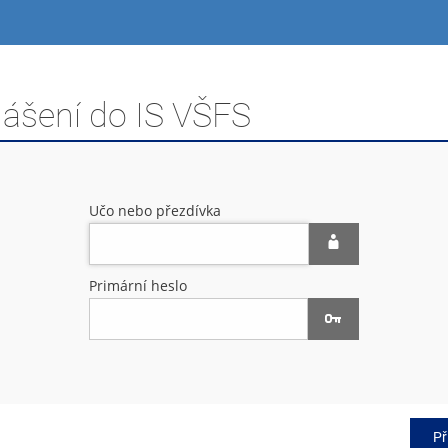
lášení do IS VŠFS
Učo nebo přezdívka
Primární heslo
Př