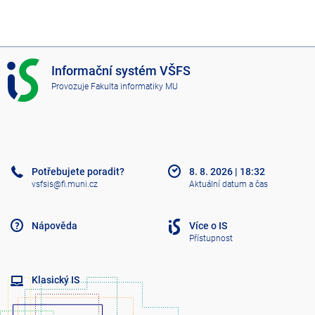
I
Informační systém VŠFS
S
Provozuje
Fakulta informatiky MU
V
Š
F
S
Potřebujete poradit?
8. 8. 2026
|
18:32
vsfsis@fi.muni.cz
Aktuální datum a čas
Nápověda
Více o IS
Přístupnost
Klasický IS