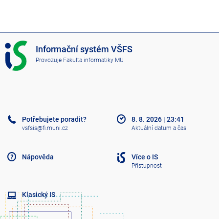
I
Informační systém VŠFS
S
Provozuje
Fakulta informatiky MU
V
Š
F
S
Potřebujete poradit?
8. 8. 2026
|
23:41
vsfsis@fi.muni.cz
Aktuální datum a čas
Nápověda
Více o IS
Přístupnost
Klasický IS