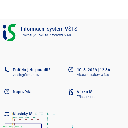
I
Informační systém VŠFS
S
Provozuje
Fakulta informatiky MU
V
Š
F
S
Potřebujete poradit?
10. 8. 2026
|
12:36
vsfsis@fi.muni.cz
Aktuální datum a čas
Nápověda
Více o IS
Přístupnost
Klasický IS