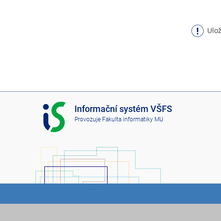
Ulož
I
Informační systém VŠFS
S
Provozuje
Fakulta informatiky MU
V
Š
F
S