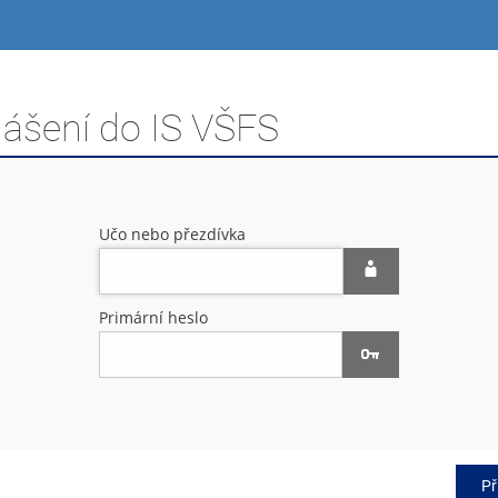
lášení do IS VŠFS
Učo nebo přezdívka
Primární heslo
Př