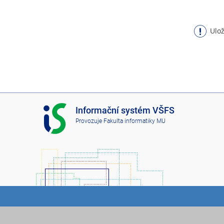
Ulož
I
Informační systém VŠFS
S
Provozuje
Fakulta informatiky MU
V
Š
F
S