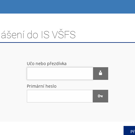
lášení do IS VŠFS
Učo nebo přezdívka
Primární heslo
Př