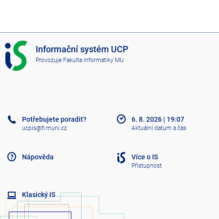
I
Informační systém UCP
S
Provozuje
Fakulta informatiky MU
U
C
P
Potřebujete poradit?
6. 8. 2026
|
19:07
ucpis@fi.muni.cz
Aktuální datum a čas
Nápověda
Více o IS
Přístupnost
Klasický IS