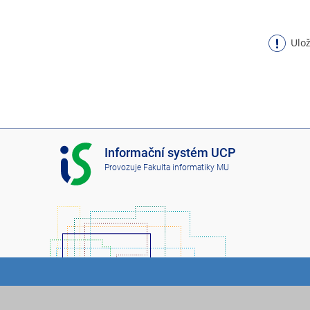
Ulož
I
Informační systém UCP
S
Provozuje
Fakulta informatiky MU
U
C
P