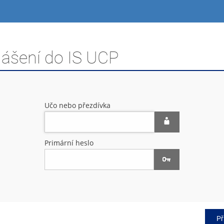
lášení do IS UCP
Učo nebo přezdívka
Primární heslo
Př