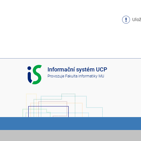
Ulož
I
Informační systém UCP
S
Provozuje
Fakulta informatiky MU
U
C
P