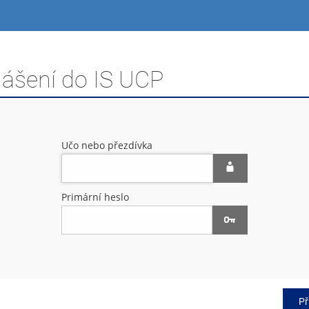
lášení do IS UCP
Učo nebo přezdívka
Primární heslo
Př