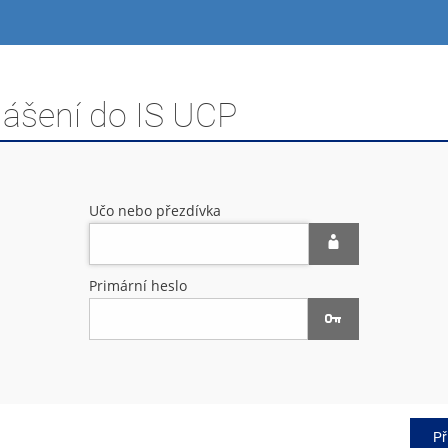
lášení do IS UCP
Učo nebo přezdívka
Primární heslo
Př