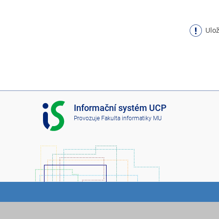
Ulož
I
Informační systém UCP
S
Provozuje
Fakulta informatiky MU
U
C
P