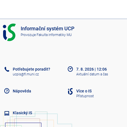
I
Informační systém UCP
S
Provozuje
Fakulta informatiky MU
U
C
P
Potřebujete poradit?
7. 8. 2026
|
12:06
ucpis@fi.muni.cz
Aktuální datum a čas
Nápověda
Více o IS
Přístupnost
Klasický IS