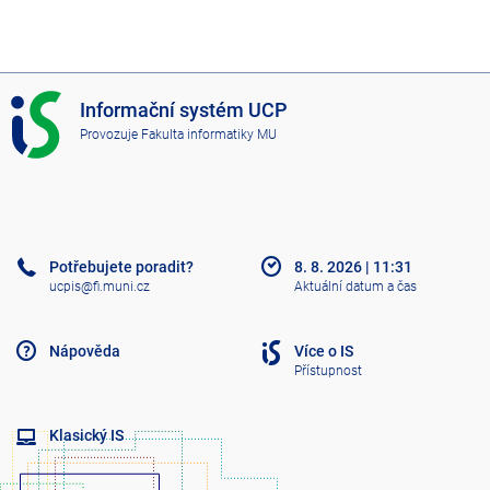
I
Informační systém UCP
S
Provozuje
Fakulta informatiky MU
U
C
P
Potřebujete poradit?
8. 8. 2026
|
11:31
ucpis@fi.muni.cz
Aktuální datum a čas
Nápověda
Více o IS
Přístupnost
Klasický IS