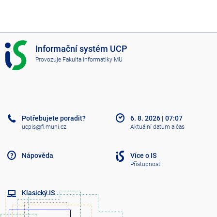
I
Informační systém UCP
S
Provozuje
Fakulta informatiky MU
U
C
P
Potřebujete poradit?
6. 8. 2026
|
07:07
ucpis@fi.muni.cz
Aktuální datum a čas
Nápověda
Více o IS
Přístupnost
Klasický IS