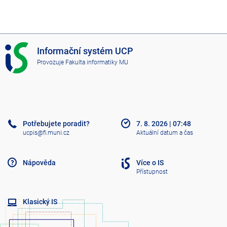
I
Informační systém UCP
S
Provozuje
Fakulta informatiky MU
U
C
P
Potřebujete poradit?
7. 8. 2026
|
07:48
ucpis@fi.muni.cz
Aktuální datum a čas
Nápověda
Více o IS
Přístupnost
Klasický IS