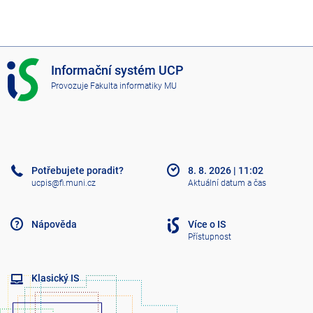
I
Informační systém UCP
S
Provozuje
Fakulta informatiky MU
U
C
P
Potřebujete poradit?
8. 8. 2026
|
11:02
ucpis@fi.muni.cz
Aktuální datum a čas
Nápověda
Více o IS
Přístupnost
Klasický IS