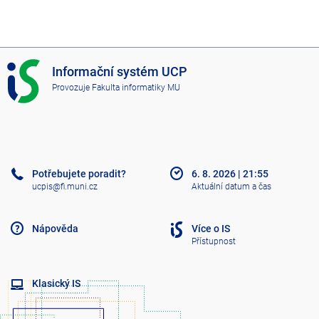
I
Informační systém UCP
S
Provozuje
Fakulta informatiky MU
U
C
P
Potřebujete poradit?
6. 8. 2026
|
21:55
ucpis@fi.muni.cz
Aktuální datum a čas
Nápověda
Více o IS
Přístupnost
Klasický IS