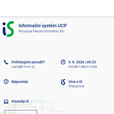
I
Informační systém UCP
S
Provozuje
Fakulta informatiky MU
U
C
P
Potřebujete poradit?
9. 8. 2026
|
09:25
ucpis@fi.muni.cz
Aktuální datum a čas
Nápověda
Více o IS
Přístupnost
Klasický IS