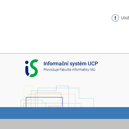
Ulož
I
Informační systém UCP
S
Provozuje
Fakulta informatiky MU
U
C
P