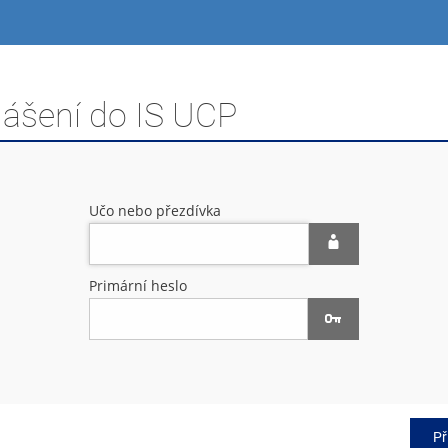
lášení do IS UCP
Učo nebo přezdívka
Primární heslo
Př