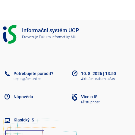
I
Informační systém UCP
S
Provozuje
Fakulta informatiky MU
U
C
P
Potřebujete poradit?
10. 8. 2026
|
13:50
ucpis@fi.muni.cz
Aktuální datum a čas
Nápověda
Více o IS
Přístupnost
Klasický IS