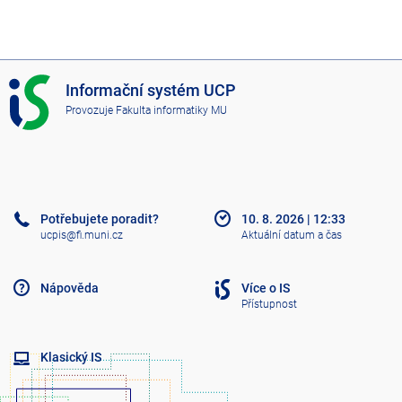
I
Informační systém UCP
S
Provozuje
Fakulta informatiky MU
U
C
P
Potřebujete poradit?
10. 8. 2026
|
12:33
ucpis@fi.muni.cz
Aktuální datum a čas
Nápověda
Více o IS
Přístupnost
Klasický IS