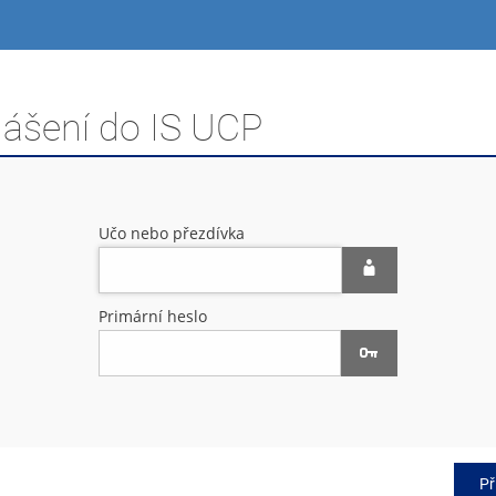
lášení do IS UCP
Učo nebo přezdívka
Primární heslo
Př