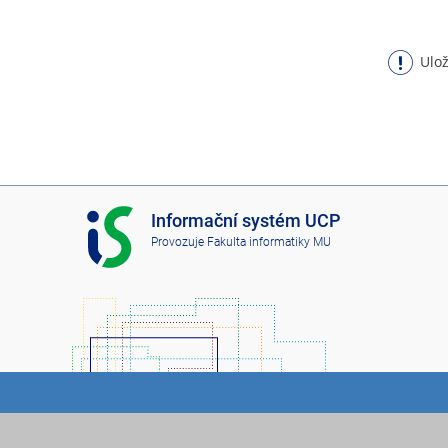
Ulož
I
Informační systém UCP
S
Provozuje
Fakulta informatiky MU
U
C
P