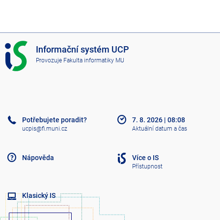
I
Informační systém UCP
S
Provozuje
Fakulta informatiky MU
U
C
P
Potřebujete poradit?
7. 8. 2026
|
08:08
ucpis@fi.muni.cz
Aktuální datum a čas
Nápověda
Více o IS
Přístupnost
Klasický IS