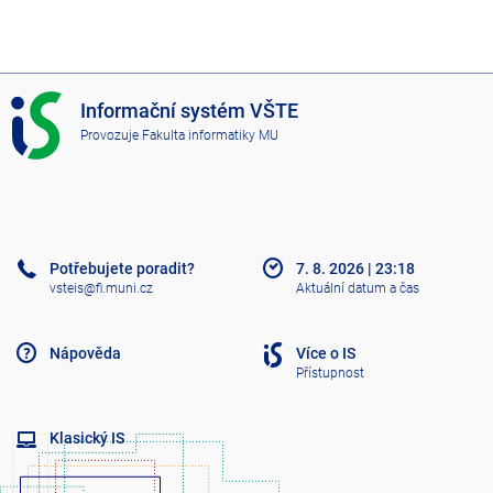
I
Informační systém VŠTE
S
Provozuje
Fakulta informatiky MU
V
Š
T
E
Potřebujete poradit?
7. 8. 2026
|
23:18
vsteis@fi.muni.cz
Aktuální datum a čas
Nápověda
Více o IS
Přístupnost
Klasický IS