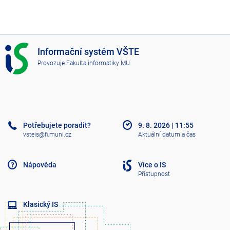
I
Informační systém VŠTE
S
Provozuje
Fakulta informatiky MU
V
Š
T
E
Potřebujete poradit?
9. 8. 2026
|
11:55
vsteis@fi.muni.cz
Aktuální datum a čas
Nápověda
Více o IS
Přístupnost
Klasický IS