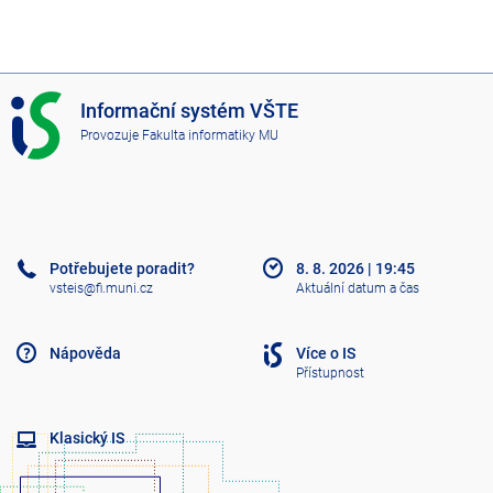
I
Informační systém VŠTE
S
Provozuje
Fakulta informatiky MU
V
Š
T
E
Potřebujete poradit?
8. 8. 2026
|
19:45
vsteis@fi.muni.cz
Aktuální datum a čas
Nápověda
Více o IS
Přístupnost
Klasický IS