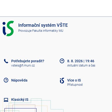
I
Informační systém VŠTE
S
Provozuje
Fakulta informatiky MU
V
Š
T
E
Potřebujete poradit?
8. 8. 2026
|
19:46
vsteis@fi.muni.cz
Aktuální datum a čas
Nápověda
Více o IS
Přístupnost
Klasický IS