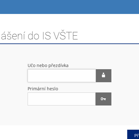
lášení do IS VŠTE
Učo nebo přezdívka
Primární heslo
Př