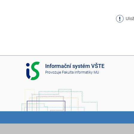
Ulož
I
Informační systém VŠTE
S
Provozuje
Fakulta informatiky MU
V
Š
T
E