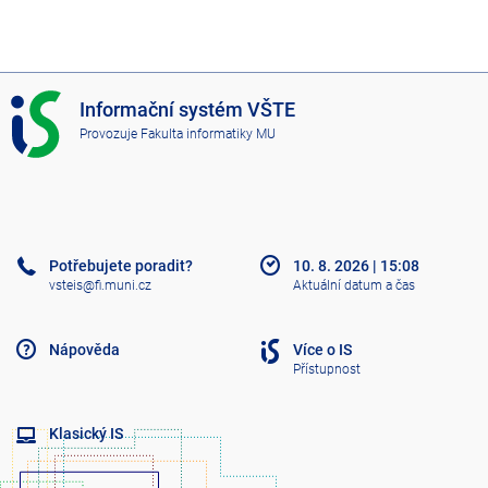
I
Informační systém VŠTE
S
Provozuje
Fakulta informatiky MU
V
Š
T
E
Potřebujete poradit?
10. 8. 2026
|
15:08
vsteis@fi.muni.cz
Aktuální datum a čas
Nápověda
Více o IS
Přístupnost
Klasický IS