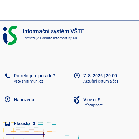
I
Informační systém VŠTE
S
Provozuje
Fakulta informatiky MU
V
Š
T
E
Potřebujete poradit?
7. 8. 2026
|
20:00
vsteis@fi.muni.cz
Aktuální datum a čas
Nápověda
Více o IS
Přístupnost
Klasický IS