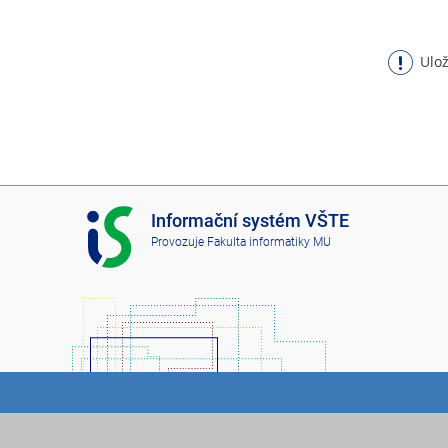
Ulož
I
Informační systém VŠTE
S
Provozuje
Fakulta informatiky MU
V
Š
T
E