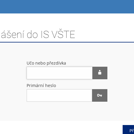
lášení do IS VŠTE
Učo nebo přezdívka
Primární heslo
Př