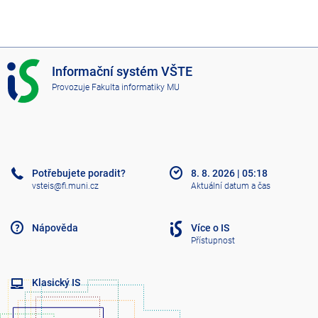
I
Informační systém VŠTE
S
Provozuje
Fakulta informatiky MU
V
Š
T
E
Potřebujete poradit?
8. 8. 2026
|
05:18
vsteis@fi.muni.cz
Aktuální datum a čas
Nápověda
Více o IS
Přístupnost
Klasický IS