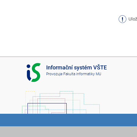
Ulož
I
Informační systém VŠTE
S
Provozuje
Fakulta informatiky MU
V
Š
T
E