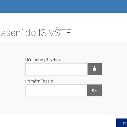
lášení do IS VŠTE
Učo nebo přezdívka
Primární heslo
Př