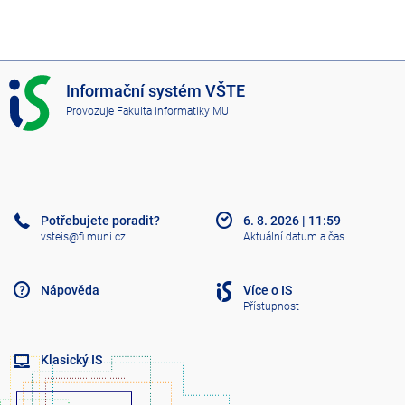
I
Informační systém VŠTE
S
Provozuje
Fakulta informatiky MU
V
Š
T
E
Potřebujete poradit?
6. 8. 2026
|
11:59
vsteis@fi.muni.cz
Aktuální datum a čas
Nápověda
Více o IS
Přístupnost
Klasický IS