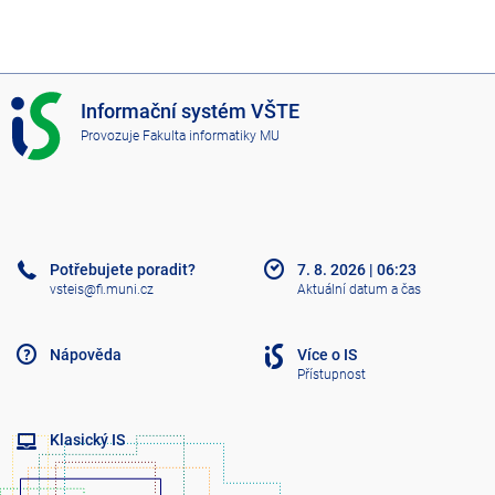
I
Informační systém VŠTE
S
Provozuje
Fakulta informatiky MU
V
Š
T
E
Potřebujete poradit?
7. 8. 2026
|
06:23
vsteis@fi.muni.cz
Aktuální datum a čas
Nápověda
Více o IS
Přístupnost
Klasický IS