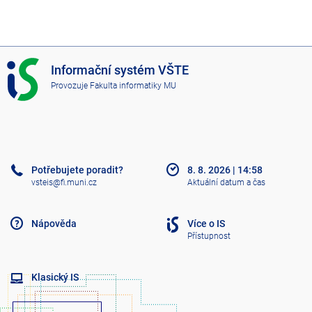
I
Informační systém VŠTE
S
Provozuje
Fakulta informatiky MU
V
Š
T
E
Potřebujete poradit?
8. 8. 2026
|
14:58
vsteis@fi.muni.cz
Aktuální datum a čas
Nápověda
Více o IS
Přístupnost
Klasický IS