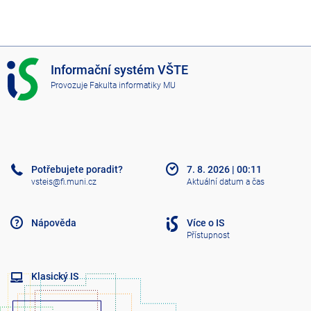
I
Informační systém VŠTE
S
Provozuje
Fakulta informatiky MU
V
Š
T
E
Potřebujete poradit?
7. 8. 2026
|
00:11
vsteis@fi.muni.cz
Aktuální datum a čas
Nápověda
Více o IS
Přístupnost
Klasický IS