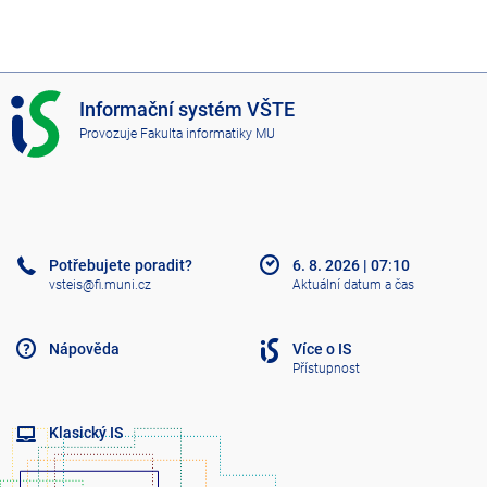
I
Informační systém VŠTE
S
Provozuje
Fakulta informatiky MU
V
Š
T
E
Potřebujete poradit?
6. 8. 2026
|
07:10
vsteis@fi.muni.cz
Aktuální datum a čas
Nápověda
Více o IS
Přístupnost
Klasický IS