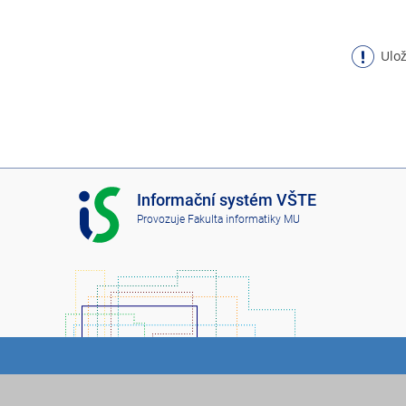
Ulož
I
Informační systém VŠTE
S
Provozuje
Fakulta informatiky MU
V
Š
T
E