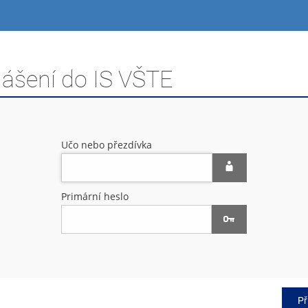
lášení do IS VŠTE
Učo nebo přezdívka
Primární heslo
Př