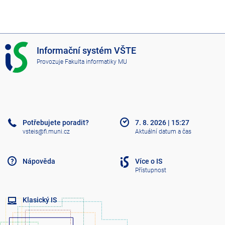
I
Informační systém VŠTE
S
Provozuje
Fakulta informatiky MU
V
Š
T
E
Potřebujete poradit?
7. 8. 2026
|
15:27
vsteis@fi.muni.cz
Aktuální datum a čas
Nápověda
Více o IS
Přístupnost
Klasický IS