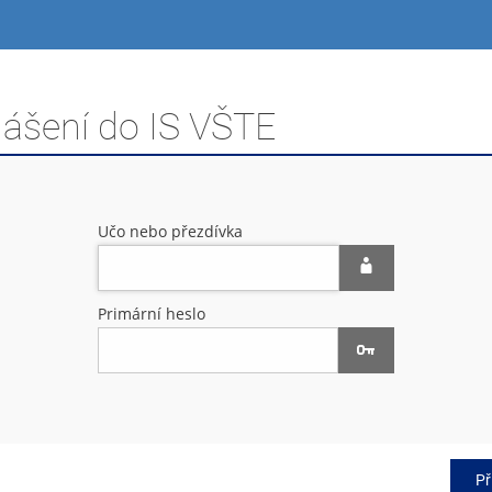
lášení do IS VŠTE
Učo nebo přezdívka
Primární heslo
Př