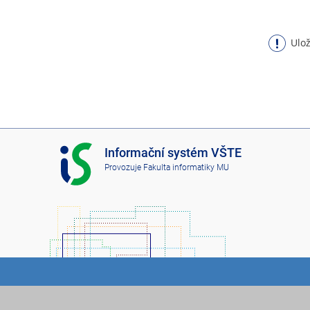
Ulož
I
Informační systém VŠTE
S
Provozuje
Fakulta informatiky MU
V
Š
T
E