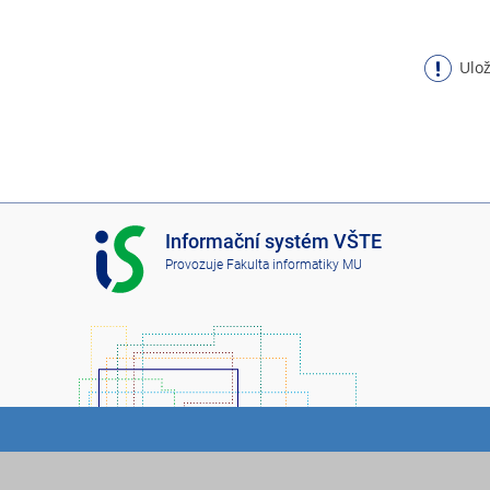
Ulož
I
Informační systém VŠTE
S
Provozuje
Fakulta informatiky MU
V
Š
T
E