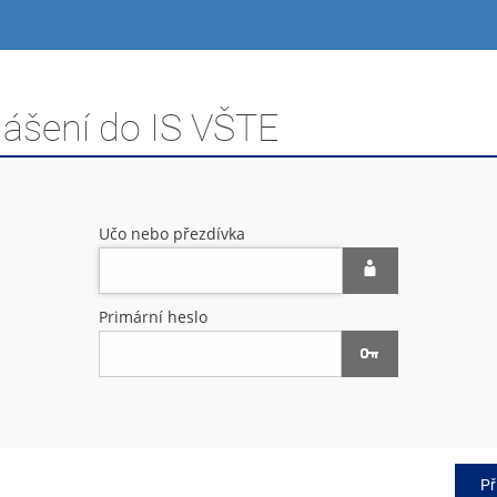
lášení do IS VŠTE
Učo nebo přezdívka
Primární heslo
Př